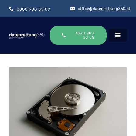
Zum
office@datenrettung360.at
0800 900 33 09
Inhalt
springen
0800 900
33 09
Toggle
Navigat
Datenrettung
Datenrettung-Wissen
Über uns
Business