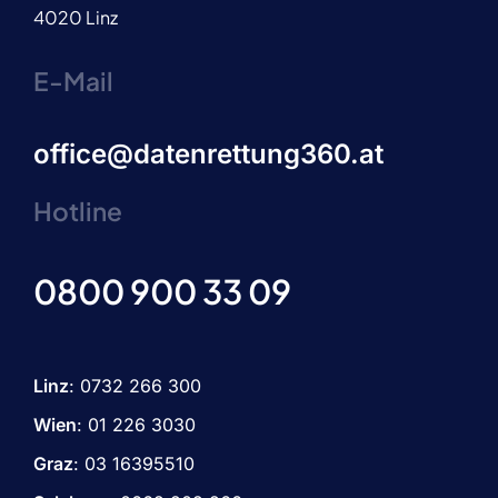
4020 Linz
E-Mail
office@datenrettung360.at
Hotline
0800 900 33 09
Linz
:
0732 266 300
Wien
:
01 226 3030
Graz
:
03 16395510