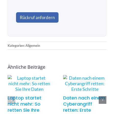
s
c
h
Rückruf anfordern
u
t
z
a
k
z
Kategorien: Allgemein
e
p
t
i
Ähnliche Beiträge
e
r
e
n
*
Laptop startet
Daten nach einem
nicht mehr: So
Cyberangriff
retten Sie Ihre
retten: Erste