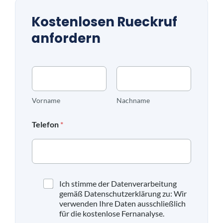
Kostenlosen Rueckruf
anfordern
N
a
m
e
Vorname
Nachname
*
Telefon
*
D
Ich stimme der Datenverarbeitung
a
gemäß Datenschutzerklärung zu: Wir
t
verwenden Ihre Daten ausschließlich
e
für die kostenlose Fernanalyse.
n