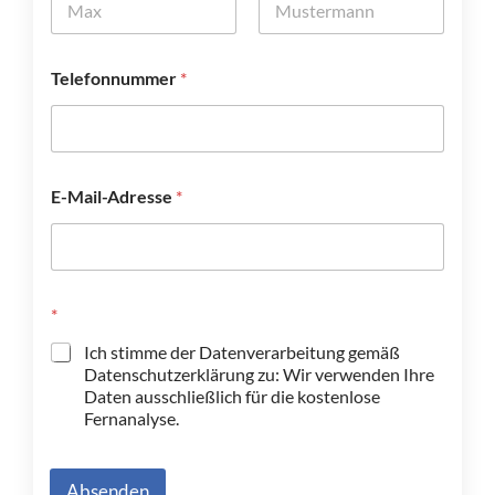
Vorname
Nachname
T
Telefonnummer
*
e
l
e
f
o
n
E-Mail-Adresse
*
n
u
m
m
e
r
*
t
Ich stimme der Datenverarbeitung gemäß
r
Datenschutzerklärung zu: Wir verwenden Ihre
i
Daten ausschließlich für die kostenlose
t
t
Fernanalyse.
Absenden