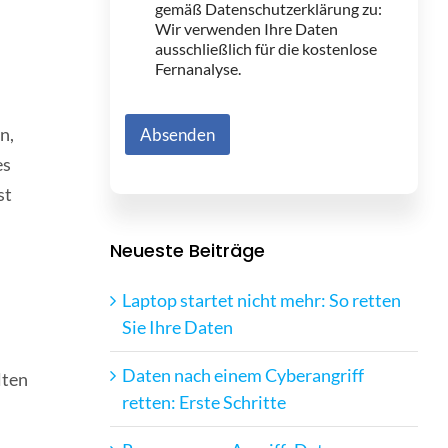
d
gemäß Datenschutzerklärung zu:
r
Wir verwenden Ihre Daten
e
ausschließlich für die kostenlose
s
Fernanalyse.
s
e
n,
Absenden
es
st
Neueste Beiträge
Laptop startet nicht mehr: So retten
Sie Ihre Daten
Daten nach einem Cyberangriff
lten
retten: Erste Schritte