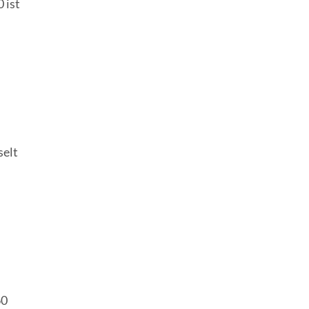
 ist
selt
n
60