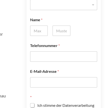
Name
*
er
Vorname
Nachname
Telefonnummer
*
*
E-Mail-Adresse
*
E
-
M
a
i
l
enau
*
-
A
Ich stimme der Datenverarbeitung