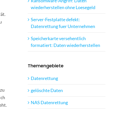
Ransomware-Angriff: Daten
wiederherstellen ohne Loesegeld
ät.
Server-Festplatte defekt:
u
Datenrettung fuer Unternehmen
Speicherkarte versehentlich
formatiert: Daten wiederherstellen
Themengebiete
Datenrettung
azu
gelöschte Daten
ich
NAS Datenrettung
eht.