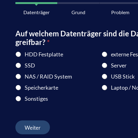
Datenträger
Grund
Problem
Auf welchem Datenträger sind die D
greifbar?
*
HDD Festplatte
externe Fes
SSD
Server
NAS / RAID System
USB Stick
Speicherkarte
Laptop / N
Sonstiges
Weiter