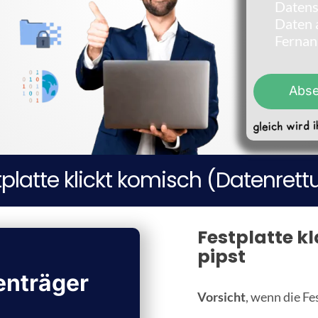
Datens
n
Daten a
n
Fernan
u
m
m
e
Abs
r
*
tplatte klickt komisch (Datenrett
Festplatte kla
pipst
enträger
Vorsicht
, wenn die F