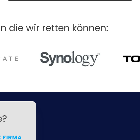
en die wir retten können:
e?
E FIRMA