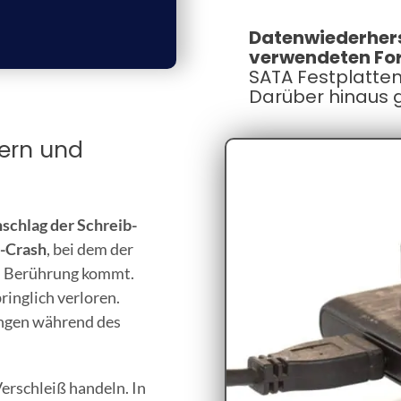
Datenwiederhers
verwendeten For
SATA Festplatten
Darüber hinaus g
tern und
schlag der Schreib-
-Crash
, bei dem der
in Berührung kommt.
ringlich verloren.
ungen während des
erschleiß handeln. In