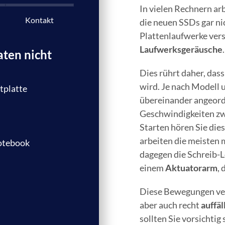
In vielen Rechnern ar
Kontakt
die neuen SSDs gar nic
Plattenlaufwerke vers
Laufwerksgeräusche
.
aten nicht
Dies rührt daher, dass
wird. Je nach Modell 
tplatte
übereinander angeord
Geschwindigkeiten z
Starten hören Sie die
arbeiten die meisten m
otebook
dagegen die Schreib-L
einem
Aktuatorarm
,
Diese Bewegungen ver
aber auch recht
auffäl
sollten Sie vorsichtig 