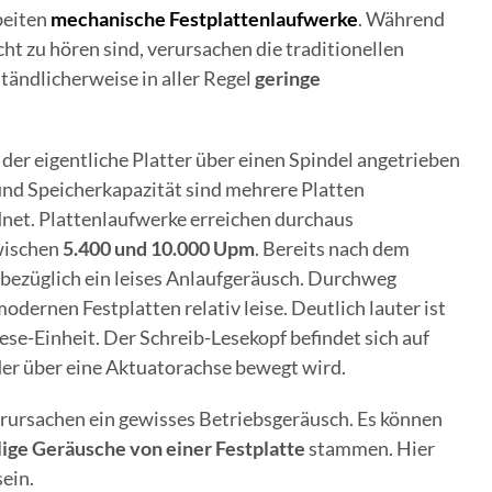
beiten
mechanische Festplattenlaufwerke
. Während
ht zu hören sind, verursachen die traditionellen
tändlicherweise in aller Regel
geringe
 der eigentliche Platter über einen Spindel angetrieben
und Speicherkapazität sind mehrere Platten
net. Plattenlaufwerke erreichen durchaus
wischen
5.400 und 10.000 Upm
. Bereits nach dem
sbezüglich ein leises Anlaufgeräusch. Durchweg
odernen Festplatten relativ leise. Deutlich lauter ist
ese-Einheit. Der Schreib-Lesekopf befindet sich auf
 der über eine Aktuatorachse bewegt wird.
ursachen ein gewisses Betriebsgeräusch. Es können
lige Geräusche von einer Festplatte
stammen. Hier
sein.