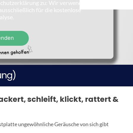
chutzerklärung zu: Wir verwenden Ihre
usschließlich für die kostenlose
alyse.
enden
ung)
ckert, schleift, klickt, rattert &
estplatte ungewöhnliche Geräusche von sich gibt