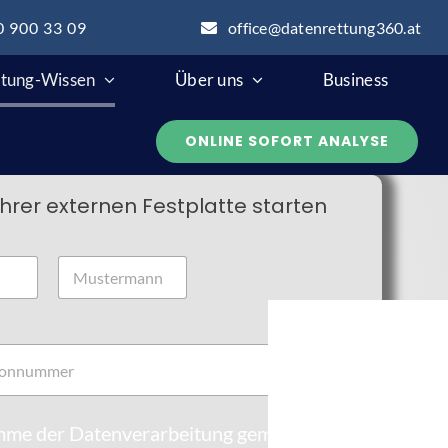
0 900 33 09
office@datenrettung360.at
tung-Wissen
Über uns
Business
ONLINE SOFORT ANALYSE
Ihrer externen Festplatte starten
Nachname
imme der Datenverarbeitung gemäß