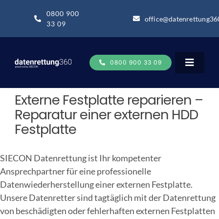
Zum
0800 900
Inhalt
office@datenrettung36
33 09
springen
0800 900 33 09
Toggle
Navigat
Externe Festplatte reparieren –
Datenrettung
Reparatur einer externen HDD
Festplatte
Datenrettung-Wissen
SIECON Datenrettung ist Ihr kompetenter
Ansprechpartner für eine professionelle
Über uns
Datenwiederherstellung einer externen Festplatte.
Unsere Datenretter sind tagtäglich mit der Datenrettung
Business
von beschädigten oder fehlerhaften externen Festplatten