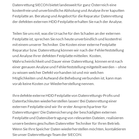
Datenrettung SIECON bietet landesweit für ganz Österreich eine
kostenfreie und unverbindliche Abholung und Analyse ihrer kaputten
Festplatte an. Beratung und Angebot für die Reparatur Datenrettung
der defekten externen HDD Festplatte erhalten Sie nach der Analyse.
Teilen Sie uns mit, was die Ursache für den Schaden an der externen
Festplatte ist, sprechen Sie noch heute unverbindlich und kostenfrei
mit einem unserer Techniker. Die Kosten einer externe Festplatte
Reparatur bzw. Datenrettung können wir nach der Fehlerfeststellung
und Analyse Ihrer defekten Festplatte mitteilen. Kosten,
Wahrscheinlichkeit und Dauer einer Datenrettung, können erst nach
einer genauen Analyse und Fehlerfeststellung mitgeteilt werden – ohne
zu wissen welcher Defekt vorhanden ist und mir welchen
Möglichkeiten und Aufwand die Behebung verbunden ist, kann man
vorab keine Kosten zur Wiederherstellung nennen.
Ihre defekte externe HDD Festplatte von Datenrettungs-Profis und
Datenfachleuten wiederherstellen lassen! Bei
Datenrettung einer
externen Festplatte
sind wir Ihr erster Ansprechpartner für
Datenrettungen! Die Datensicherung der beschädigten externen
Festplatte und Datenübertragung von relevanten Dateien, realisieren
unsere bestens geschulten Datenretter Techn
iker für Ihren Betrieb.
Wenn Sie Ihre Speicher Daten wiederherstellen möchten, kontaktieren
Sie unser Datenrettungs-Team der SIECON.