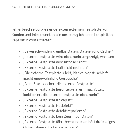
KOSTENFREIE HOTLINE: 0800 900 33 09
Fehlerbeschreibung einer defekten externen Festplatte von
Kunden und Interessenten, die uns bezüglich einer Festplatten
Reparatur kontaktierten:
„Es verschwinden grundlos Daten, Dateien und Ordner“
„Ext
erne Festplatte wird nicht mehr angezeigt, was tun?
„Externe Festplatte wird nicht erkannt“
„Externe Festplatte läuft nicht mehr an“
„Die externe Festplatte klickt, k
lackt, piepst, schleift
macht ungewöhnliche Geräusche“
„Beim Start klecker
t die exte
rne Festplatte“
„Externe Festplatte heruntergefallen – nach Sturz
funktioniert die externe Festplatte nicht mehr“
„Externe Festplatte ist kaputt“
„Externe Festplatte ist defekt“
„Externe Festplatte defekt reparieren“
„Externe Festplatte kein Zugriff auf Daten“
„Externe Festplatte fährt hoch und man hört dreimaliges
klicken, dann schaltet sie sich aus“