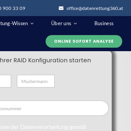
0 900 33 09
office@datenrettung360.at
tung-Wissen
Über uns
Business
ONLINE SOFORT ANALYSE
hrer RAID Konfiguration starten
Nachname
imme der Datenverarbeitung gemäß