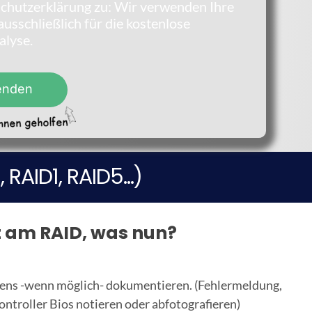
chutzerklärung zu: Wir verwenden Ihre
usschließlich für die kostenlose
alyse.
enden
 RAID1, RAID5…)
 am RAID, was nun?
dens -wenn möglich- dokumentieren. (Fehlermeldung,
ntroller Bios notieren oder abfotografieren)