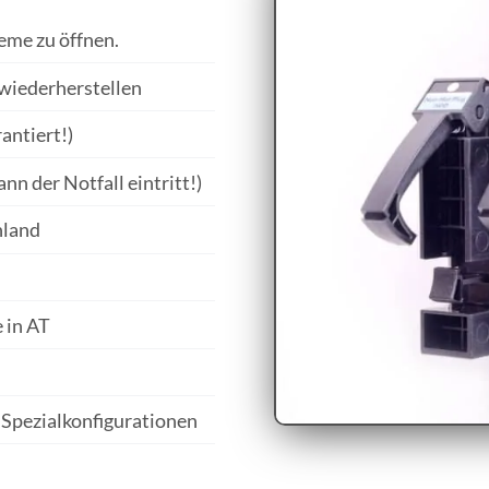
eme zu öffnen.
wiederherstellen
antiert!)
n der Notfall eintritt!)
hland
 in AT
Spezialkonfigurationen