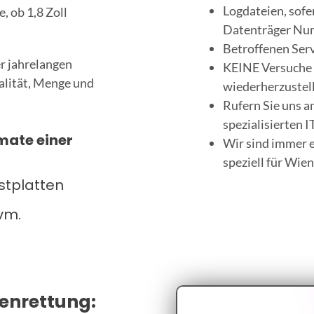
Logdateien, sof
, ob 1,8 Zoll
Datenträger Nu
Betroffenen Serv
r jahrelangen
KEINE Versuche 
alität, Menge und
wiederherzustell
Rufern Sie uns 
spezialisierten 
mate einer
Wir sind immer e
speziell für Wie
estplatten
vm.
tenrettung: