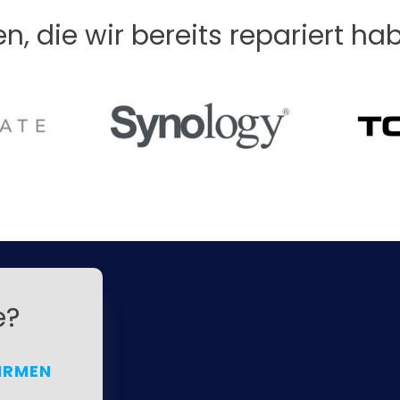
en, die wir bereits repariert ha
e?
IRMEN