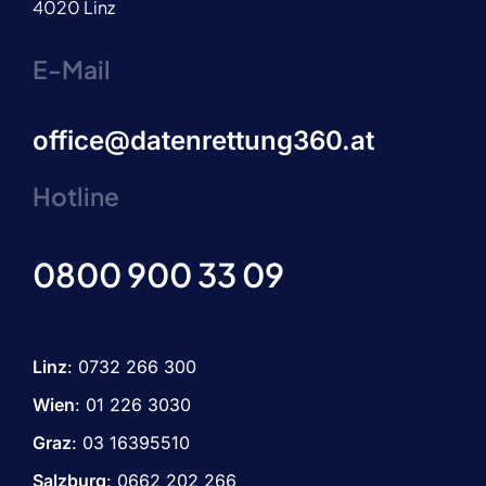
4020 Linz
E-Mail
office@datenrettung360.at
Hotline
0800 900 33 09
Linz
:
0732 266 300
Wien
:
01 226 3030
Graz
:
03 16395510
Salzburg
: 0662 202 266