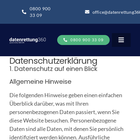
Zum
0800 900
Inhalt
office@datenrettung36
33 09
springen
0800 900 33 09
Toggle
Navigat
Datenschutz­erklärung
1. Datenschutz auf einen Blick
Datenrettung
Allgemeine Hinweise
Datenrettung-Wissen
Die folgenden Hinweise geben einen einfachen
Überblick darüber, was mit Ihren
Über uns
personenbezogenen Daten passiert, wenn Sie
diese Website besuchen. Personenbezogene
Daten sind alle Daten, mit denen Sie persönlich
Business
identifiziert werden können. Ausführliche