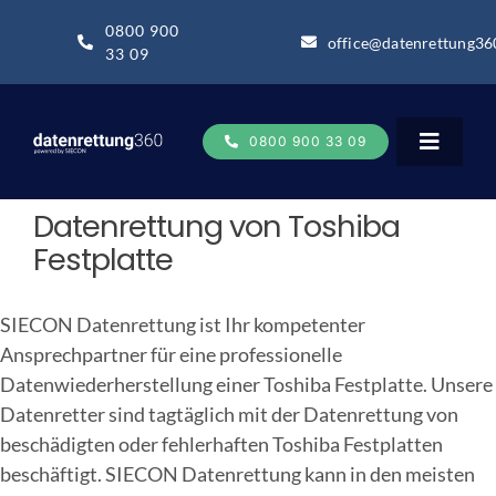
Zum
0800 900
Inhalt
office@datenrettung36
33 09
springen
0800 900 33 09
Toggle
Navigat
Datenrettung von Toshiba
Datenrettung
Festplatte
Datenrettung-Wissen
SIECON Datenrettung ist Ihr kompetenter
Ansprechpartner für eine professionelle
Datenwiederherstellung einer Toshiba Festplatte. Unsere
Über uns
Datenretter sind tagtäglich mit der Datenrettung von
beschädigten oder fehlerhaften Toshiba Festplatten
Business
beschäftigt. SIECON Datenrettung kann in den meisten