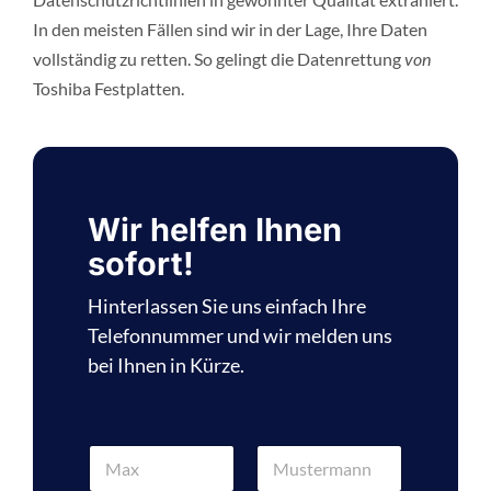
In den meisten Fällen sind wir in der Lage, Ihre Daten
vollständig zu retten. So gelingt die Datenrettung
von
Toshiba Festplatten.
Wir helfen Ihnen
sofort!
Hinterlassen Sie uns einfach Ihre
Telefonnummer und wir melden uns
bei Ihnen in Kürze.
N
a