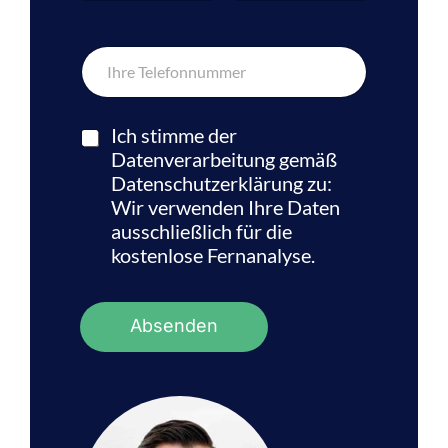
m
Vorname
Nachname
e
*
T
e
l
e
f
Ich stimme der
o
Datenverarbeitung gemäß
n
Datenschutzerklärung zu:
n
Wir verwenden Ihre Daten
u
m
ausschließlich für die
m
kostenlose Fernanalyse.
e
r
*
Absenden