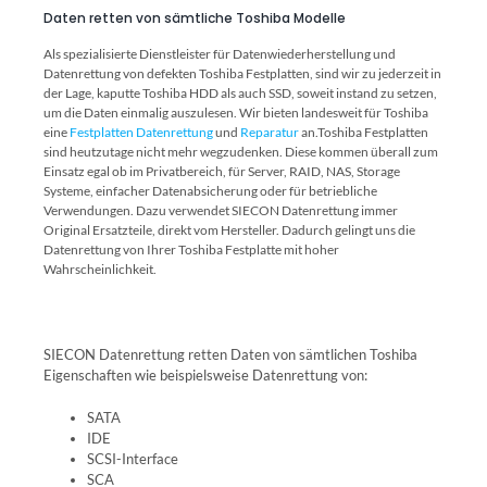
Daten retten von sämtliche Toshiba Modelle
Als spezialisierte Dienstleister für Datenwiederherstellung und
Datenrettung von defekten Toshiba Festplatten, sind wir zu jederzeit in
der Lage, kaputte Toshiba HDD als auch SSD, soweit instand zu setzen,
um die Daten einmalig auszulesen. Wir bieten landesweit für Toshiba
eine
Festplatten Datenrettung
und
Reparatur
an.Toshiba Festplatten
sind heutzutage nicht mehr wegzudenken. Diese kommen überall zum
Einsatz egal ob im Privatbereich, für Server, RAID, NAS, Storage
Systeme, einfacher Datenabsicherung oder für betriebliche
Verwendungen. Dazu verwendet SIECON Datenrettung immer
Original Ersatzteile, direkt vom Hersteller. Dadurch gelingt uns die
Datenrettung von Ihrer Toshiba Festplatte mit hoher
Wahrscheinlichkeit.
SIECON Datenrettung retten Daten von sämtlichen Toshiba
Eigenschaften wie beispielsweise Datenrettung von:
SATA
IDE
SCSI-Interface
SCA