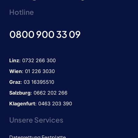
Hotline
0800 900 33 09
Linz
:
0732 266 300
Wien
:
01 226 3030
Graz
:
03 16395510
Salzburg
: 0662 202 266
Klagenfurt
: 0463 203 390
Unsere Services
Datenrettung Festplatte