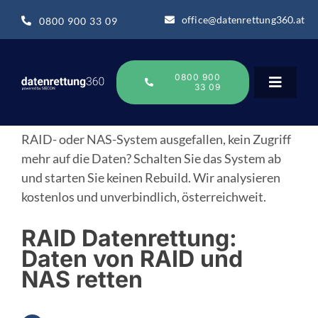
Zum
office@datenrettung360.at
0800 900 33 09
Inhalt
springen
0800 900
33 09
Toggle
Navigat
RAID- oder NAS-System ausgefallen, kein Zugriff
Datenrettung
mehr auf die Daten? Schalten Sie das System ab
und starten Sie keinen Rebuild. Wir analysieren
Datenrettung-Wissen
kostenlos und unverbindlich, österreichweit.
RAID Datenrettung:
Über uns
Daten von RAID und
NAS retten
Business