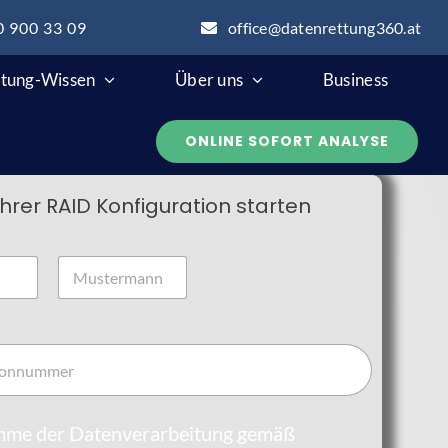
0 900 33 09
office@datenrettung360.at
tung-Wissen
Über uns
Business
ONLINE SOFORT ANALYSE
hrer RAID Konfiguration starten
Nachname
imme der Datenverarbeitung gemäß