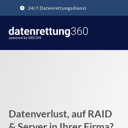
Zum
24/7 Datenrettungsdienst
Inhalt
springen
Datenverlust, auf RAID
& Server in Ihrer Firma?