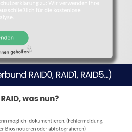
chutzerklärung zu: Wir verwenden Ihre
usschließlich für die kostenlose
alyse.
enden
erbund RAID0, RAID1, RAID5…)
 RAID, was nun?
enn möglich- dokumentieren. (Fehlermeldung,
r Bios notieren oder abfotografieren)