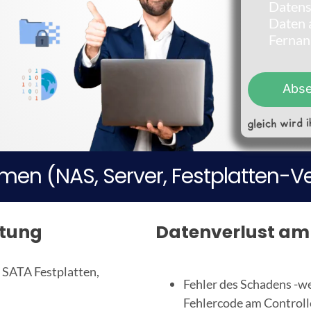
Datens
n
Daten a
n
Fernan
u
m
m
e
Abs
r
*
irmen (NAS, Server, Festplatten-V
ttung
Datenverlust am
n SATA Festplatten,
Fehler des Schadens -w
Fehlercode am Controlle