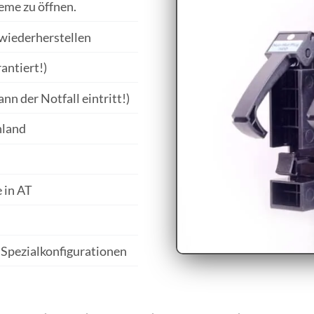
eme zu öffnen.
wiederherstellen
antiert!)
n der Notfall eintritt!)
hland
 in AT
Spezialkonfigurationen