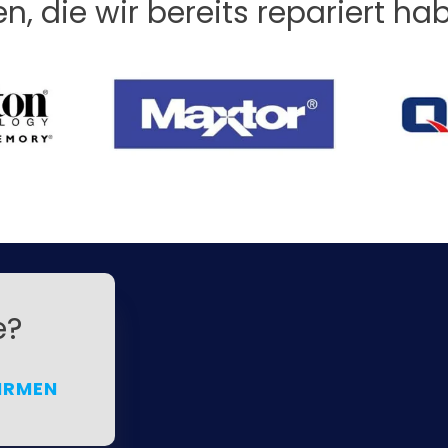
en, die wir bereits repariert ha
e?
IRMEN