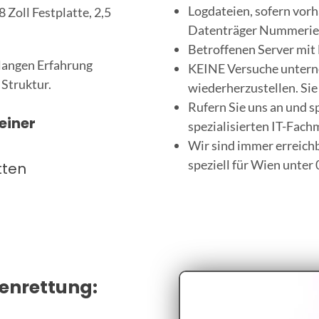
Logdateien, sofern vor
8 Zoll Festplatte, 2,5
Datenträger Nummerie
Betroffenen Server mit 
elangen Erfahrung
KEINE Versuche unterne
 Struktur.
wiederherzustellen. Sie
Rufern Sie uns an und 
einer
spezialisierten IT-Fach
Wir sind immer erreichb
speziell für Wien unter
tten
tenrettung: