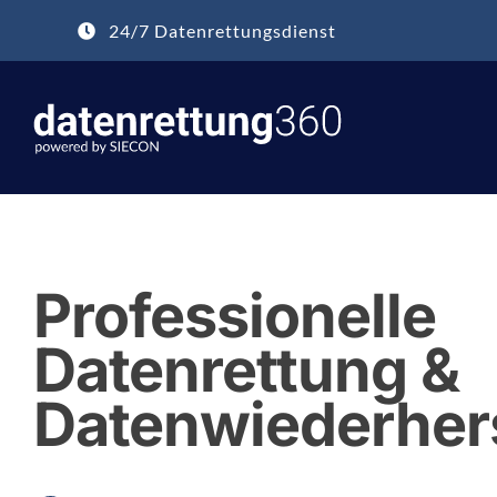
Zum
24/7 Datenrettungsdienst
Inhalt
springen
Professionelle
Datenrettung &
Datenwiederher