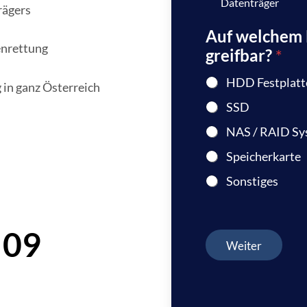
Datenträger
rägers
Auf welchem D
enrettung
greifbar?
*
HDD Festplatt
 in ganz Österreich
SSD
NAS / RAID Sy
Speicherkarte
Sonstiges
 09
Weiter