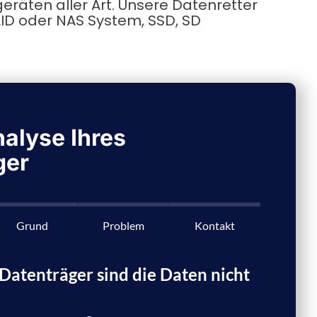
räten aller Art. Unsere Datenretter
RAID oder NAS System, SSD, SD
alyse Ihres
ger
Grund
Problem
Kontakt
atenträger sind die Daten nicht