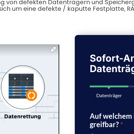
 von defekten Datenträgern und Speicherge
 sich um eine defekte / kaputte Festplatte, 
Sofort-An
Datenträ
Datenträger
Auf welchem D
greifbar?
*