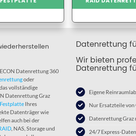
FESTPLATTE
RAID DATENRET
Datenrettung für
wiederherstellen
Wir bieten prof
Datenrettung fü
 SIECON Datenrettung 360
enrettung
oder
das vollständige
Eigene Reinraumlabo
ON Datenrettung Graz
Festplatte
Ihres
Nur Ersatzteile von
ekte Datenträger wie
Datenrettung Graz 
lfen auch bei der
 RAID
, NAS, Storage und
24/7 Express-Daten