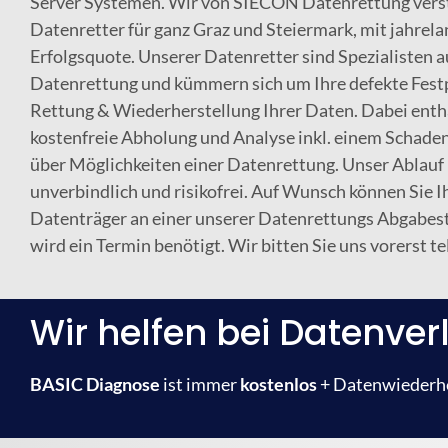
Server Systemen. Wir von SIECON Datenrettung verst
Datenretter für ganz Graz und Steiermark, mit jahrel
Erfolgsquote. Unserer Datenretter sind Spezialisten 
Datenrettung und kümmern sich um Ihre defekte Festp
Rettung & Wiederherstellung Ihrer Daten. Dabei enth
kostenfreie Abholung und Analyse inkl. einem Schade
über Möglichkeiten einer Datenrettung. Unser Ablauf is
unverbindlich und risikofrei. Auf Wunsch können Sie I
Datenträger an einer unserer Datenrettungs Abgabest
wird ein Termin benötigt. Wir bitten Sie uns vorerst te
Wir helfen bei Datenverl
BASIC Diagnose
ist immer
kostenlos
+ Datenwiederher