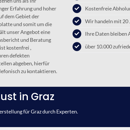
ehen uns als Ihr
anger Erfahrung und hoher
Kostenfreie Abholu
auf dem Gebiet der
Wir handeln mit 20 
latte und somit um die
ält unser Angebot eine
Ihre Daten bleiben 
nsbericht und Beratung
über 10.000 zufrie
t kostenfrei ,
hren defekten
ellen abgeben, hierfür
lefonisch zu kontaktieren.
ust in Graz
stellung für Graz durch Experten.