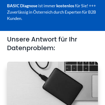
BASIC Diagnose
ist immer
kostenlos
für Sie! +++
Zuverlässig in Österreich durch Experten für B2B
Kunden.
Unsere Antwort für Ihr
Datenproblem: