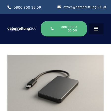
Zum
office@datenrettung360.at
0800 900 33 09
Inhalt
springen
0800 900
33 09
Toggle
Navigat
Datenrettung
Datenrettung-Wissen
Über uns
Business