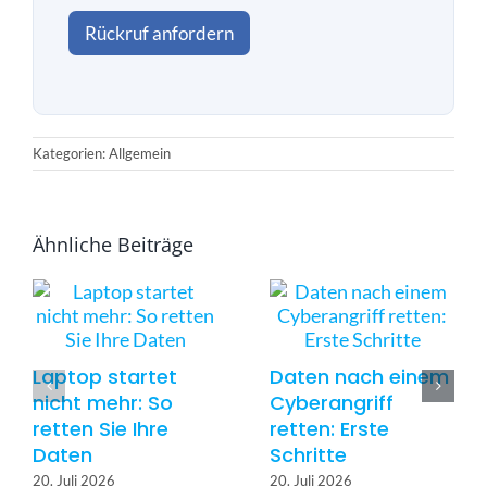
h
Rückruf anfordern
u
t
z
a
k
z
Kategorien: Allgemein
e
p
t
i
Ähnliche Beiträge
e
r
e
n
*
Laptop startet
Daten nach einem
nicht mehr: So
Cyberangriff
retten Sie Ihre
retten: Erste
Daten
Schritte
20. Juli 2026
20. Juli 2026