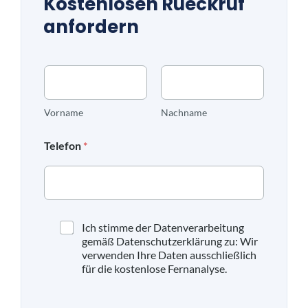
Kostenlosen Rueckruf
anfordern
N
a
m
e
Vorname
Nachname
*
Telefon
*
D
Ich stimme der Datenverarbeitung
a
gemäß Datenschutzerklärung zu: Wir
t
verwenden Ihre Daten ausschließlich
e
für die kostenlose Fernanalyse.
n
s
c