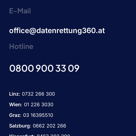
E-Mail
office@datenrettung360.at
Hotline
0800 900 33 09
Linz
:
0732 266 300
Wien
:
01 226 3030
Graz
:
03 16395510
Salzburg
: 0662 202 266