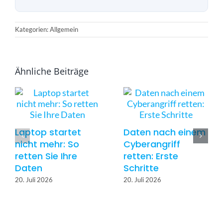
a
k
z
Kategorien: Allgemein
e
p
t
i
Ähnliche Beiträge
e
r
e
n
*
Laptop startet
Daten nach einem
nicht mehr: So
Cyberangriff
retten Sie Ihre
retten: Erste
Daten
Schritte
20. Juli 2026
20. Juli 2026