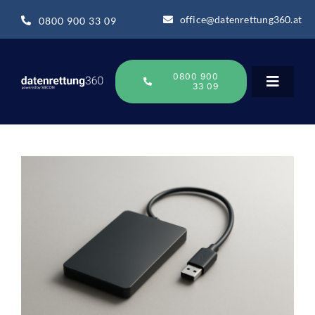
Zum
office@datenrettung360.at
0800 900 33 09
Inhalt
springen
0800 900
33 09
Toggle
Navigat
Datenrettung
Datenrettung-Wissen
Über uns
Business