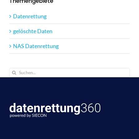
Themengebiete
Datenrettung
gelöschte Daten
NAS Datenrettung
Suche
nach: