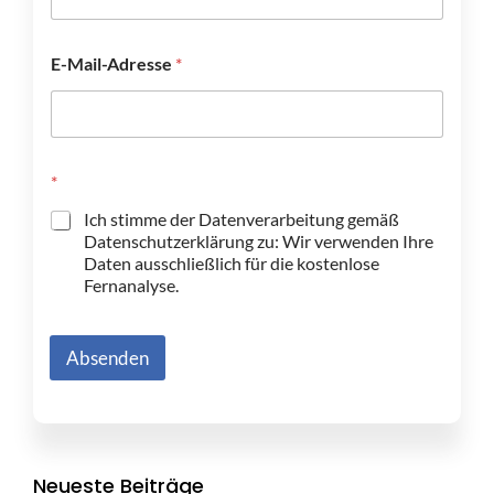
i
l
-
E-Mail-Adresse
*
A
d
r
e
s
s
*
e
Ich stimme der Datenverarbeitung gemäß
a
Datenschutzerklärung zu: Wir verwenden Ihre
u
Daten ausschließlich für die kostenlose
f
?
Fernanalyse.
E
-
M
Absenden
a
i
l
-
A
d
Neueste Beiträge