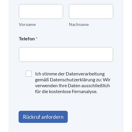
N
a
m
e
Vorname
Nachname
*
Telefon
*
D
Ich stimme der Datenverarbeitung
a
gemäß Datenschutzerklärung zu: Wir
t
verwenden Ihre Daten ausschließlich
e
für die kostenlose Fernanalyse.
n
s
c
h
Rückruf anfordern
u
t
z