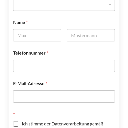
Name
*
Vorname
Nachname
N
Telefonnummer
*
a
m
e
*
*
E-Mail-Adresse
*
*
Ich stimme der Datenverarbeitung gemäß