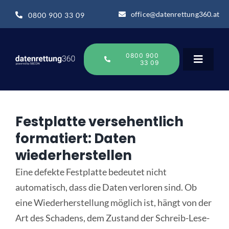
Zum
office@datenrettung360.at
0800 900 33 09
Inhalt
springen
0800 900
33 09
Toggle
Navigat
Datenrettung
Festplatte versehentlich
formatiert: Daten
Datenrettung-Wissen
wiederherstellen
Eine defekte Festplatte bedeutet nicht
Über uns
automatisch, dass die Daten verloren sind. Ob
eine Wiederherstellung möglich ist, hängt von der
Business
Art des Schadens, dem Zustand der Schreib-Lese-