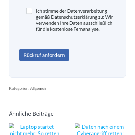
D
Ich stimme der Datenverarbeitung
a
gemäß Datenschutzerklärung zu: Wir
t
verwenden Ihre Daten ausschließlich
e
für die kostenlose Fernanalyse.
n
s
c
h
Rückruf anfordern
u
t
z
a
k
z
Kategorien: Allgemein
e
p
t
i
Ähnliche Beiträge
e
r
e
n