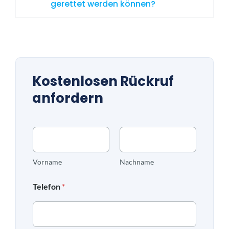
gerettet werden können?
Kostenlosen Rückruf
anfordern
N
a
m
e
Vorname
Nachname
*
Telefon
*