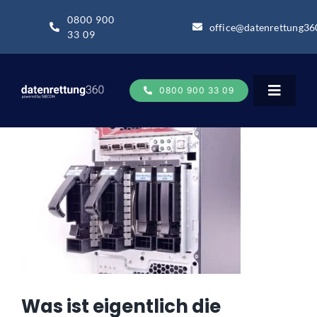
Zum
0800 900
Inhalt
office@datenrettung36
33 09
springen
0800 900 33 09
Toggle
Navigat
Datenrettung
Datenrettung-Wissen
Über uns
Business
Was ist eigentlich die