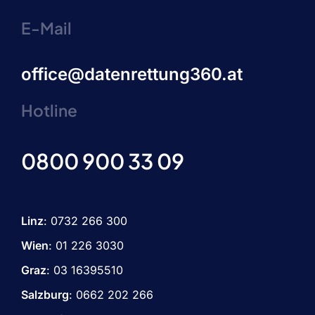
E-Mail
office@datenrettung360.at
Hotline
0800 900 33 09
Linz
:
0732 266 300
Wien
:
01 226 3030
Graz
:
03 16395510
Salzburg
: 0662 202 266