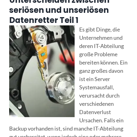
seriösen und unseriösen
Online Sofort Analyse
Datenretter Teil 1
Es gibt Dinge, die
Unternehmen und
deren IT-Abteilung
große Probleme
bereiten können. Ein
ganz großes davon
ist ein Server
Systemausfall,
verursacht durch
verschiedenen
Datenverlust
Ursachen. Falls ein
Backup vorhanden ist, sind manche IT-Abteilung
gut vorbereitet, wenn jedoch eine oder mehrere