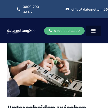
Zum
0800 900
Inhalt
office@datenrettung36
33 09
springen
0800 900 33 09
Toggle
Navigat
Datenrettung
Datenrettung-Wissen
Über uns
Business
Unterscheiden zwischen