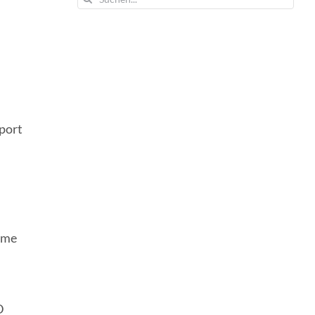
nach:
port
ome
D