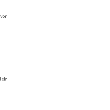
 von
 ein