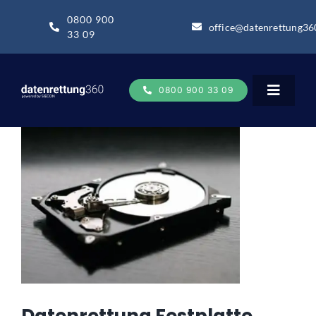
Zum
0800 900
Inhalt
office@datenrettung36
33 09
springen
0800 900 33 09
Toggle
Navigat
Datenrettung
Datenrettung-Wissen
Über uns
Business
Datenrettung Festplatte