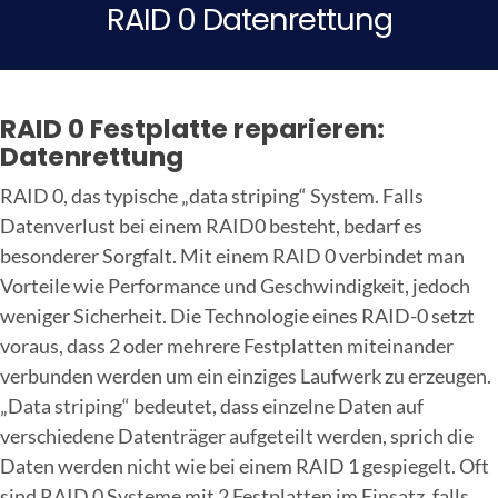
RAID 0 Datenrettung
RAID 0 Festplatte reparieren:
Datenrettung
RAID 0, das typische „data striping“ System. Falls
Datenverlust bei einem RAID0 besteht, bedarf es
besonderer Sorgfalt. Mit einem RAID 0 verbindet man
Vorteile wie Performance und Geschwindigkeit, jedoch
weniger Sicherheit. Die Technologie eines RAID-0 setzt
voraus, dass 2 oder mehrere Festplatten miteinander
verbunden werden um ein einziges Laufwerk zu erzeugen.
„Data striping“ bedeutet, dass einzelne Daten auf
verschiedene Datenträger aufgeteilt werden, sprich die
Daten werden nicht wie bei einem RAID 1 gespiegelt. Oft
sind RAID 0 Systeme mit 2 Festplatten im Einsatz, falls