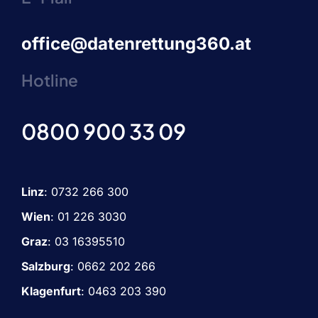
office@datenrettung360.at
Hotline
0800 900 33 09
Linz
:
0732 266 300
Wien
:
01 226 3030
Graz
:
03 16395510
Salzburg
: 0662 202 266
Klagenfurt
: 0463 203 390