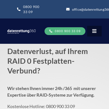
Zum
0800 900
Inhalt
office@datenrettung36
33 09
springen
0800 900 33 09
Toggle
Navigat
Datenverlust, auf Ihrem
Datenrettung
RAID 0 Festplatten-
Verbund?
Datenrettung-Wissen
Über uns
Wir stehen Ihnen immer 24h /365 mit unserer
Expertise über RAID-Systeme zur Verfügung.
Business
Kostenlose Hotline: 0800 900 33 09