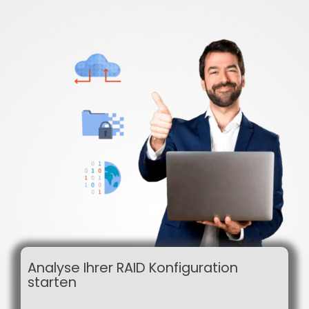
Online Sofort Analyse
Analyse Ihrer RAID Konfiguration
starten