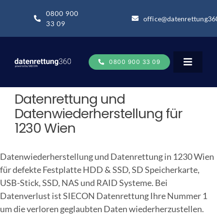
Zum
0800 900
Inhalt
office@datenrettung36
33 09
springen
0800 900 33 09
Toggle
Navigat
Datenrettung und
Datenrettung
Datenwiederherstellung für
1230 Wien
Datenrettung-Wissen
Datenwiederherstellung und Datenrettung in 1230 Wien
für defekte Festplatte HDD & SSD, SD Speicherkarte,
Über uns
USB-Stick, SSD, NAS und RAID Systeme. Bei
Datenverlust ist SIECON Datenrettung Ihre Nummer 1
Business
um die verloren geglaubten Daten wiederherzustellen.