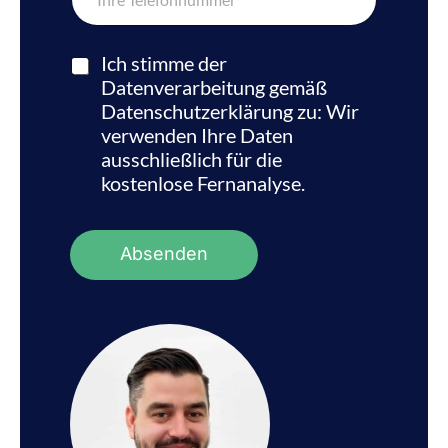
e
l
e
f
Ich stimme der
o
Datenverarbeitung gemäß
n
Datenschutzerklärung zu: Wir
n
verwenden Ihre Daten
u
m
ausschließlich für die
m
kostenlose Fernanalyse.
e
r
*
Absenden