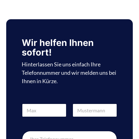
Wir helfen Ihnen
sofort!
Hinterlassen Sie uns einfach Ihre
Telefonnummer und wir melden uns bei
Ihnen in Kürze.
N
a
m
Vorname
Nachname
e
*
T