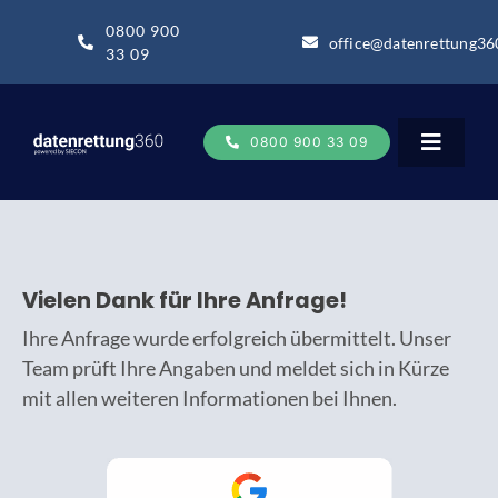
Zum
0800 900
Inhalt
office@datenrettung36
33 09
springen
0800 900 33 09
Toggle
Navigat
Datenrettung
Vielen Dank für Ihre Anfrage!
Datenrettung-Wissen
Ihre Anfrage wurde erfolgreich übermittelt. Unser
Team prüft Ihre Angaben und meldet sich in Kürze
Über uns
mit allen weiteren Informationen bei Ihnen.
Business